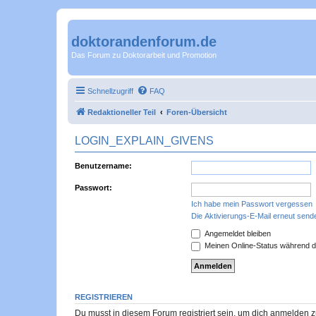
doktorandenforum.de
Das Forum zu Doktorarbeit und Promotion
Schnellzugriff
FAQ
Redaktioneller Teil
Foren-Übersicht
LOGIN_EXPLAIN_GIVENS
Benutzername:
Passwort:
Ich habe mein Passwort vergessen
Die Aktivierungs-E-Mail erneut send
Angemeldet bleiben
Meinen Online-Status während d
REGISTRIEREN
Du musst in diesem Forum registriert sein, um dich anmelden zu