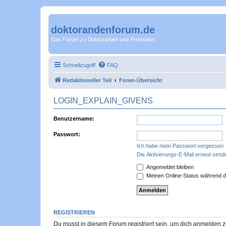
doktorandenforum.de
Das Forum zu Doktorarbeit und Promotion
Schnellzugriff
FAQ
Redaktioneller Teil
Foren-Übersicht
LOGIN_EXPLAIN_GIVENS
Benutzername:
Passwort:
Ich habe mein Passwort vergessen
Die Aktivierungs-E-Mail erneut send
Angemeldet bleiben
Meinen Online-Status während d
REGISTRIEREN
Du musst in diesem Forum registriert sein, um dich anmelden zu