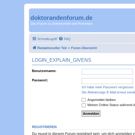
doktorandenforum.de
Das Forum zu Doktorarbeit und Promotion
Schnellzugriff
FAQ
Redaktioneller Teil
Foren-Übersicht
LOGIN_EXPLAIN_GIVENS
Benutzername:
Passwort:
Ich habe mein Passwort vergessen
Die Aktivierungs-E-Mail erneut send
Angemeldet bleiben
Meinen Online-Status während d
REGISTRIEREN
Du musst in diesem Forum registriert sein, um dich anmelden zu