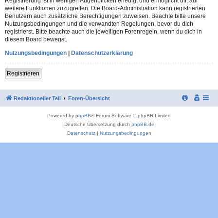
Registrierung ist in wenigen Augenblicken erledigt und ermöglicht dir, auf
weitere Funktionen zuzugreifen. Die Board-Administration kann registrierten
Benutzern auch zusätzliche Berechtigungen zuweisen. Beachte bitte unsere
Nutzungsbedingungen und die verwandten Regelungen, bevor du dich
registrierst. Bitte beachte auch die jeweiligen Forenregeln, wenn du dich in
diesem Board bewegst.
Nutzungsbedingungen
|
Datenschutzerklärung
Registrieren
Redaktioneller Teil
Foren-Übersicht
Powered by
phpBB
® Forum Software © phpBB Limited
Deutsche Übersetzung durch
phpBB.de
Datenschutz
|
Nutzungsbedingungen