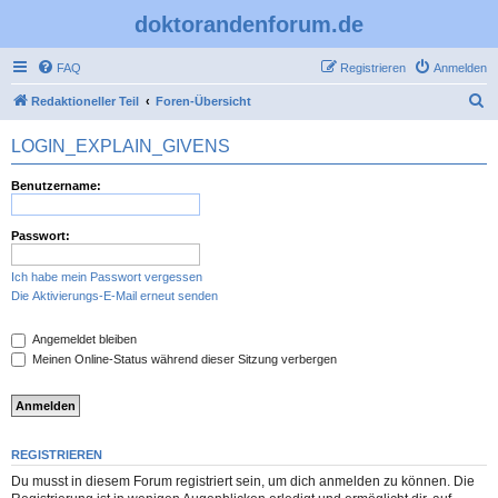
doktorandenforum.de
FAQ
Registrieren
Anmelden
S
Redaktioneller Teil
Foren-Übersicht
u
LOGIN_EXPLAIN_GIVENS
c
h
Benutzername:
e
Passwort:
Ich habe mein Passwort vergessen
Die Aktivierungs-E-Mail erneut senden
Angemeldet bleiben
Meinen Online-Status während dieser Sitzung verbergen
REGISTRIEREN
Du musst in diesem Forum registriert sein, um dich anmelden zu können. Die