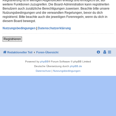
Registrierung ist in wenigen Augenblicken erledigt und ermöglicht dir, auf
weitere Funktionen zuzugreifen. Die Board-Administration kann registrierten
Benutzern auch zusätzliche Berechtigungen zuweisen. Beachte bitte unsere
Nutzungsbedingungen und die verwandten Regelungen, bevor du dich
registrierst. Bitte beachte auch die jeweiligen Forenregeln, wenn du dich in
diesem Board bewegst.
Nutzungsbedingungen
|
Datenschutzerklärung
Registrieren
Redaktioneller Teil
Foren-Übersicht
Powered by
phpBB
® Forum Software © phpBB Limited
Deutsche Übersetzung durch
phpBB.de
Datenschutz
|
Nutzungsbedingungen