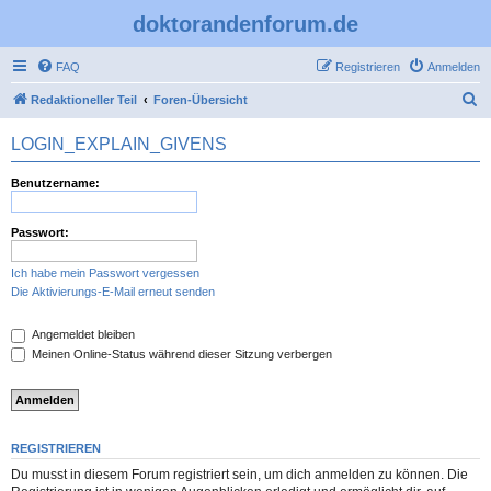
doktorandenforum.de
FAQ
Registrieren
Anmelden
S
Redaktioneller Teil
Foren-Übersicht
u
LOGIN_EXPLAIN_GIVENS
c
h
Benutzername:
e
Passwort:
Ich habe mein Passwort vergessen
Die Aktivierungs-E-Mail erneut senden
Angemeldet bleiben
Meinen Online-Status während dieser Sitzung verbergen
REGISTRIEREN
Du musst in diesem Forum registriert sein, um dich anmelden zu können. Die