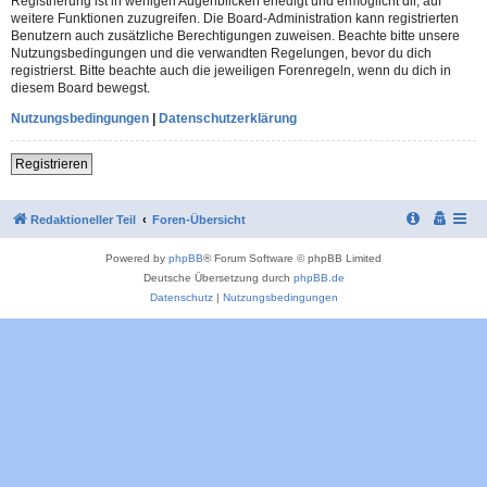
Registrierung ist in wenigen Augenblicken erledigt und ermöglicht dir, auf
weitere Funktionen zuzugreifen. Die Board-Administration kann registrierten
Benutzern auch zusätzliche Berechtigungen zuweisen. Beachte bitte unsere
Nutzungsbedingungen und die verwandten Regelungen, bevor du dich
registrierst. Bitte beachte auch die jeweiligen Forenregeln, wenn du dich in
diesem Board bewegst.
Nutzungsbedingungen
|
Datenschutzerklärung
Registrieren
Redaktioneller Teil
Foren-Übersicht
Powered by
phpBB
® Forum Software © phpBB Limited
Deutsche Übersetzung durch
phpBB.de
Datenschutz
|
Nutzungsbedingungen