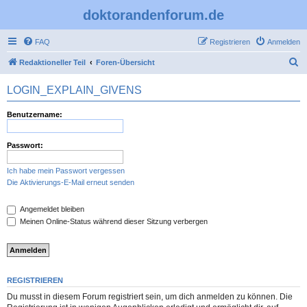
doktorandenforum.de
FAQ
Registrieren
Anmelden
S
Redaktioneller Teil
Foren-Übersicht
u
LOGIN_EXPLAIN_GIVENS
c
h
Benutzername:
e
Passwort:
Ich habe mein Passwort vergessen
Die Aktivierungs-E-Mail erneut senden
Angemeldet bleiben
Meinen Online-Status während dieser Sitzung verbergen
REGISTRIEREN
Du musst in diesem Forum registriert sein, um dich anmelden zu können. Die