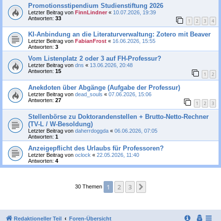
Promotionsstipendium Studienstiftung 2026
Letzter Beitrag von
FinnLindner
«
10.07.2026, 19:39
Antworten:
33
1
2
3
4
KI-Anbindung an die Literaturverwaltung: Zotero mit Beaver
Letzter Beitrag von
FabianFrost
«
16.06.2026, 15:55
Antworten:
3
Vom Listenplatz 2 oder 3 auf FH-Professur?
Letzter Beitrag von
dns
«
13.06.2026, 20:48
Antworten:
15
1
2
Anekdoten über Abgänge (Aufgabe der Professur)
Letzter Beitrag von
dead_souls
«
07.06.2026, 15:06
Antworten:
27
1
2
3
Stellenbörse zu Doktorandenstellen + Brutto-Netto-Rechner
(TV-L / W-Besoldung)
Letzter Beitrag von
daherrdoggda
«
06.06.2026, 07:05
Antworten:
1
Anzeigepflicht des Urlaubs für Professoren?
Letzter Beitrag von
oclock
«
22.05.2026, 11:40
Antworten:
4
1
2
3
Nächste
30 Themen
Redaktioneller Teil
Foren-Übersicht