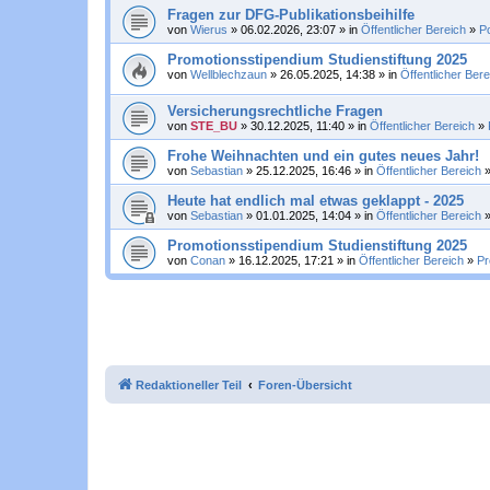
Fragen zur DFG-Publikationsbeihilfe
von
Wierus
» 06.02.2026, 23:07 » in
Öffentlicher Bereich
»
P
Promotionsstipendium Studienstiftung 2025
von
Wellblechzaun
» 26.05.2025, 14:38 » in
Öffentlicher Bere
Versicherungsrechtliche Fragen
von
STE_BU
» 30.12.2025, 11:40 » in
Öffentlicher Bereich
»
Frohe Weihnachten und ein gutes neues Jahr!
von
Sebastian
» 25.12.2025, 16:46 » in
Öffentlicher Bereich
Heute hat endlich mal etwas geklappt - 2025
von
Sebastian
» 01.01.2025, 14:04 » in
Öffentlicher Bereich
Promotionsstipendium Studienstiftung 2025
von
Conan
» 16.12.2025, 17:21 » in
Öffentlicher Bereich
»
Pr
Redaktioneller Teil
Foren-Übersicht