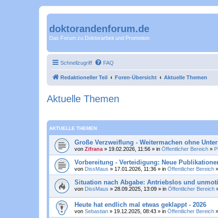
doktorandenforum.de
Das Forum zu Doktorarbeit und Promotion
Schnellzugriff
FAQ
Redaktioneller Teil
Foren-Übersicht
Aktuelle Themen
Aktuelle Themen
AKTUELLE THEMEN
Große Verzweiflung - Weitermachen ohne Unte
von
Zifrana
» 19.02.2026, 11:56 » in
Öffentlicher Bereich
»
P
Vorbereitung - Verteidigung: Neue Publikatione
von
DissMaus
» 17.01.2026, 11:36 » in
Öffentlicher Bereich
Situation nach Abgabe: Antriebslos und unmoti
von
DissMaus
» 28.09.2025, 13:09 » in
Öffentlicher Bereich
Heute hat endlich mal etwas geklappt - 2026
von
Sebastian
» 19.12.2025, 08:43 » in
Öffentlicher Bereich