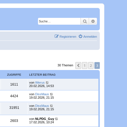
Suche
Erweiterte Suche
Registrieren
Anmelden
1
2
3
Vorherige
30 Themen
ZUGRIFFE
LETZTER BEITRAG
L
von
Wierus
Z
1611
e
20.02.2026, 14:53
t
u
z
L
von
DissMaus
Z
4424
t
e
19.02.2026, 21:15
g
e
t
r
u
z
L
von
DissMaus
r
B
Z
31951
t
e
19.02.2026, 21:15
e
g
e
t
i
i
r
u
z
t
r
B
L
von
NLPDG_Guy
t
r
Z
2603
f
e
g
e
17.02.2026, 10:24
e
a
i
i
t
r
g