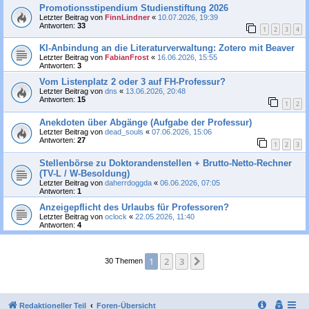
Promotionsstipendium Studienstiftung 2026
Letzter Beitrag von
FinnLindner
«
10.07.2026, 19:39
Antworten:
33
1
2
3
4
KI-Anbindung an die Literaturverwaltung: Zotero mit Beaver
Letzter Beitrag von
FabianFrost
«
16.06.2026, 15:55
Antworten:
3
Vom Listenplatz 2 oder 3 auf FH-Professur?
Letzter Beitrag von
dns
«
13.06.2026, 20:48
Antworten:
15
1
2
Anekdoten über Abgänge (Aufgabe der Professur)
Letzter Beitrag von
dead_souls
«
07.06.2026, 15:06
Antworten:
27
1
2
3
Stellenbörse zu Doktorandenstellen + Brutto-Netto-Rechner
(TV-L / W-Besoldung)
Letzter Beitrag von
daherrdoggda
«
06.06.2026, 07:05
Antworten:
1
Anzeigepflicht des Urlaubs für Professoren?
Letzter Beitrag von
oclock
«
22.05.2026, 11:40
Antworten:
4
1
2
3
Nächste
30 Themen
Redaktioneller Teil
Foren-Übersicht