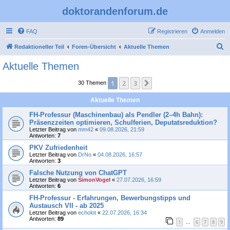
doktorandenforum.de
FAQ
Registrieren
Anmelden
S
Redaktioneller Teil
Foren-Übersicht
Aktuelle Themen
u
Aktuelle Themen
c
1
2
3
Nächste
30 Themen
h
e
Aktuelle Themen
FH-Professur (Maschinenbau) als Pendler (2–4h Bahn):
Präsenzzeiten optimieren, Schulferien, Deputatsreduktion?
Letzter Beitrag von
mm42
«
09.08.2026, 21:59
Antworten:
7
PKV Zufriedenheit
Letzter Beitrag von
DrNo
«
04.08.2026, 16:57
Antworten:
3
Falsche Nutzung von ChatGPT
Letzter Beitrag von
SimonVogel
«
27.07.2026, 16:59
Antworten:
6
FH-Professur - Erfahrungen, Bewerbungstipps und
Austausch VII - ab 2025
Letzter Beitrag von
echolot
«
22.07.2026, 16:34
Antworten:
89
1
6
7
8
9
…