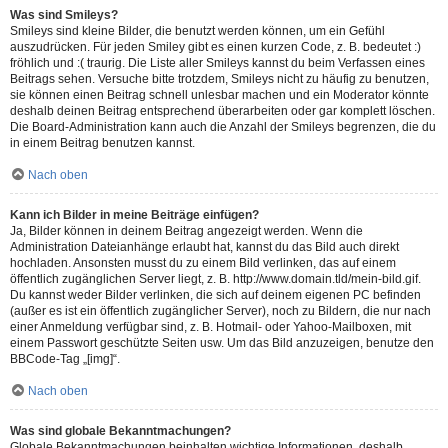
Was sind Smileys?
Smileys sind kleine Bilder, die benutzt werden können, um ein Gefühl
auszudrücken. Für jeden Smiley gibt es einen kurzen Code, z. B. bedeutet :)
fröhlich und :( traurig. Die Liste aller Smileys kannst du beim Verfassen eines
Beitrags sehen. Versuche bitte trotzdem, Smileys nicht zu häufig zu benutzen,
sie können einen Beitrag schnell unlesbar machen und ein Moderator könnte
deshalb deinen Beitrag entsprechend überarbeiten oder gar komplett löschen.
Die Board-Administration kann auch die Anzahl der Smileys begrenzen, die du
in einem Beitrag benutzen kannst.
Nach oben
Kann ich Bilder in meine Beiträge einfügen?
Ja, Bilder können in deinem Beitrag angezeigt werden. Wenn die
Administration Dateianhänge erlaubt hat, kannst du das Bild auch direkt
hochladen. Ansonsten musst du zu einem Bild verlinken, das auf einem
öffentlich zugänglichen Server liegt, z. B. http://www.domain.tld/mein-bild.gif.
Du kannst weder Bilder verlinken, die sich auf deinem eigenen PC befinden
(außer es ist ein öffentlich zugänglicher Server), noch zu Bildern, die nur nach
einer Anmeldung verfügbar sind, z. B. Hotmail- oder Yahoo-Mailboxen, mit
einem Passwort geschützte Seiten usw. Um das Bild anzuzeigen, benutze den
BBCode-Tag „[img]“.
Nach oben
Was sind globale Bekanntmachungen?
Globale Bekanntmachungen beinhalten wichtige Informationen, deshalb