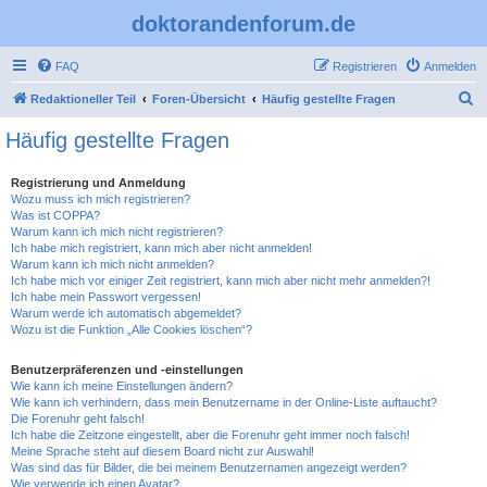
doktorandenforum.de
FAQ
Registrieren
Anmelden
S
Redaktioneller Teil
Foren-Übersicht
Häufig gestellte Fragen
u
Häufig gestellte Fragen
c
h
Registrierung und Anmeldung
Wozu muss ich mich registrieren?
e
Was ist COPPA?
Warum kann ich mich nicht registrieren?
Ich habe mich registriert, kann mich aber nicht anmelden!
Warum kann ich mich nicht anmelden?
Ich habe mich vor einiger Zeit registriert, kann mich aber nicht mehr anmelden?!
Ich habe mein Passwort vergessen!
Warum werde ich automatisch abgemeldet?
Wozu ist die Funktion „Alle Cookies löschen“?
Benutzerpräferenzen und -einstellungen
Wie kann ich meine Einstellungen ändern?
Wie kann ich verhindern, dass mein Benutzername in der Online-Liste auftaucht?
Die Forenuhr geht falsch!
Ich habe die Zeitzone eingestellt, aber die Forenuhr geht immer noch falsch!
Meine Sprache steht auf diesem Board nicht zur Auswahl!
Was sind das für Bilder, die bei meinem Benutzernamen angezeigt werden?
Wie verwende ich einen Avatar?