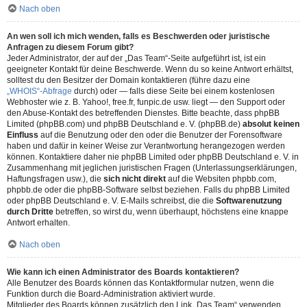
Nach oben
An wen soll ich mich wenden, falls es Beschwerden oder juristische
Anfragen zu diesem Forum gibt?
Jeder Administrator, der auf der „Das Team“-Seite aufgeführt ist, ist ein
geeigneter Kontakt für deine Beschwerde. Wenn du so keine Antwort erhältst,
solltest du den Besitzer der Domain kontaktieren (führe dazu eine
„WHOIS“-Abfrage
durch) oder — falls diese Seite bei einem kostenlosen
Webhoster wie z. B. Yahoo!, free.fr, funpic.de usw. liegt — den Support oder
den Abuse-Kontakt des betreffenden Dienstes. Bitte beachte, dass phpBB
Limited (phpBB.com) und phpBB Deutschland e. V. (phpBB.de)
absolut keinen
Einfluss
auf die Benutzung oder den oder die Benutzer der Forensoftware
haben und dafür in keiner Weise zur Verantwortung herangezogen werden
können. Kontaktiere daher nie phpBB Limited oder phpBB Deutschland e. V. in
Zusammenhang mit jeglichen juristischen Fragen (Unterlassungserklärungen,
Haftungsfragen usw.), die
sich nicht direkt
auf die Websiten phpbb.com,
phpbb.de oder die phpBB-Software selbst beziehen. Falls du phpBB Limited
oder phpBB Deutschland e. V. E-Mails schreibst, die die
Softwarenutzung
durch Dritte
betreffen, so wirst du, wenn überhaupt, höchstens eine knappe
Antwort erhalten.
Nach oben
Wie kann ich einen Administrator des Boards kontaktieren?
Alle Benutzer des Boards können das Kontaktformular nutzen, wenn die
Funktion durch die Board-Administration aktiviert wurde.
Mitglieder des Boards können zusätzlich den Link „Das Team“ verwenden.