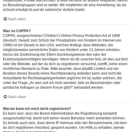
Avatarbilder, Private Nachrichten, E-Mail-Versand an andere Mitglieder, Beitritt
zu Benutzergruppen und so weiter. Wir empfehlen dir eine Anmeldung, da sie
schnell erledigt ist und dir zahlreiche Vorteile bietet.
Nach oben
Was ist COPPA?
COPPA, ausgeschrieben Children’s Online Privacy Protection Act of 1998
(deutsch: Gesetz zum Schutz der Privatsphäre von Kindern im Internet von
1998) ist ein Gesetz in den USA, welches festlegt, dass Websites, die
möglicherweise persönliche Daten von Kindern unter 13 Jahren erheben,
hierzu die Zustimmung der Eltern beziehungsweise des oder der
Erziehungsberechtigten benötigen. Wenn du dir unsicher bist, ob dies auf dich
oder die Website, auf der du dich zu registrieren versuchst, zutrifft, ziehe einen
rechtlichen Beistand zu Rate. Bitte beachte, dass phpBB Limited und der
Besitzer dieses Boards keine Rechtsberatung anbieten kann und nicht die
Anlaufstelle für Rechtsangelegenheiten jeglicher Art ist; außer solchen, die
unter der Frage „An wen soll ich mich wenden, falls es Beschwerden oder
juristische Anfragen zu diesem Forum gibt?“ behandelt werden.
Nach oben
Warum kann ich mich nicht registrieren?
Es kann sein, dass die Board-Administration die Registrierung komplett
ausgeschaltet hat, damit sich keine neuen Benutzer mehr anmelden können.
Es könnte auch sein, dass deine IP-Adresse oder der Benutzername, mit dem
du dich registrieren möchtest, gesperrt wurden. Um Hilfe zu erhalten, wende