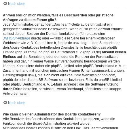
Nach oben
An wen soll ich mich wenden, falls es Beschwerden oder juristische
Anfragen zu diesem Forum gibt?
Jeder Administrator, der auf der „Das Team“-Seite aufgeführt ist, ist ein
geeigneter Kontakt für deine Beschwerde. Wenn du so keine Antwort erhältst,
solltest du den Besitzer der Domain kontaktieren (führe dazu eine
„WHOIS“-Abfrage
durch) oder — falls diese Seite bei einem kostenlosen
Webhoster wie z. B. Yahoo!, free.fr, funpic.de usw. liegt — den Support oder
den Abuse-Kontakt des betreffenden Dienstes. Bitte beachte, dass phpBB
Limited (phpBB.com) und phpBB Deutschland e. V. (phpBB.de)
absolut keinen
Einfluss
auf die Benutzung oder den oder die Benutzer der Forensoftware
haben und dafür in keiner Weise zur Verantwortung herangezogen werden
können. Kontaktiere daher nie phpBB Limited oder phpBB Deutschland e. V. in
Zusammenhang mit jeglichen juristischen Fragen (Unterlassungserklärungen,
Haftungsfragen usw.), die
sich nicht direkt
auf die Websiten phpbb.com,
phpbb.de oder die phpBB-Software selbst beziehen. Falls du phpBB Limited
oder phpBB Deutschland e. V. E-Mails schreibst, die die
Softwarenutzung
durch Dritte
betreffen, so wirst du, wenn überhaupt, höchstens eine knappe
Antwort erhalten.
Nach oben
Wie kann ich einen Administrator des Boards kontaktieren?
Alle Benutzer des Boards können das Kontaktformular nutzen, wenn die
Funktion durch die Board-Administration aktiviert wurde.
Mitglieder des Boards können zusätzlich den Link „Das Team“ verwenden.