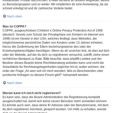
Avatarbilder, Private Nachrichten, E-Mail-Versand an andere Mitglieder, Beitritt
zu Benutzergruppen und so weiter. Wir empfehlen dir eine Anmeldung, da sie
schnell erledigt ist und dir zahlreiche Vorteile bietet.
Nach oben
Was ist COPPA?
COPPA, ausgeschrieben Children’s Online Privacy Protection Act of 1998
(deutsch: Gesetz zum Schutz der Privatsphäre von Kindern im Internet von
1998) ist ein Gesetz in den USA, welches festlegt, dass Websites, die
möglicherweise persönliche Daten von Kindern unter 13 Jahren erheben,
hierzu die Zustimmung der Eltern beziehungsweise des oder der
Erziehungsberechtigten benötigen. Wenn du dir unsicher bist, ob dies auf dich
oder die Website, auf der du dich zu registrieren versuchst, zutrifft, ziehe einen
rechtlichen Beistand zu Rate. Bitte beachte, dass phpBB Limited und der
Besitzer dieses Boards keine Rechtsberatung anbieten kann und nicht die
Anlaufstelle für Rechtsangelegenheiten jeglicher Art ist; außer solchen, die
unter der Frage „An wen soll ich mich wenden, falls es Beschwerden oder
juristische Anfragen zu diesem Forum gibt?“ behandelt werden.
Nach oben
Warum kann ich mich nicht registrieren?
Es kann sein, dass die Board-Administration die Registrierung komplett
ausgeschaltet hat, damit sich keine neuen Benutzer mehr anmelden können.
Es könnte auch sein, dass deine IP-Adresse oder der Benutzername, mit dem
du dich registrieren möchtest, gesperrt wurden. Um Hilfe zu erhalten, wende