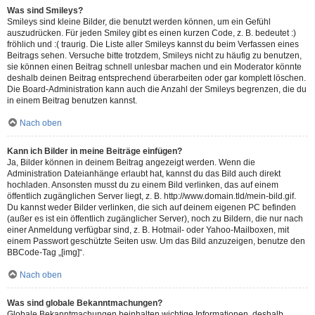
Was sind Smileys?
Smileys sind kleine Bilder, die benutzt werden können, um ein Gefühl
auszudrücken. Für jeden Smiley gibt es einen kurzen Code, z. B. bedeutet :)
fröhlich und :( traurig. Die Liste aller Smileys kannst du beim Verfassen eines
Beitrags sehen. Versuche bitte trotzdem, Smileys nicht zu häufig zu benutzen,
sie können einen Beitrag schnell unlesbar machen und ein Moderator könnte
deshalb deinen Beitrag entsprechend überarbeiten oder gar komplett löschen.
Die Board-Administration kann auch die Anzahl der Smileys begrenzen, die du
in einem Beitrag benutzen kannst.
Nach oben
Kann ich Bilder in meine Beiträge einfügen?
Ja, Bilder können in deinem Beitrag angezeigt werden. Wenn die
Administration Dateianhänge erlaubt hat, kannst du das Bild auch direkt
hochladen. Ansonsten musst du zu einem Bild verlinken, das auf einem
öffentlich zugänglichen Server liegt, z. B. http://www.domain.tld/mein-bild.gif.
Du kannst weder Bilder verlinken, die sich auf deinem eigenen PC befinden
(außer es ist ein öffentlich zugänglicher Server), noch zu Bildern, die nur nach
einer Anmeldung verfügbar sind, z. B. Hotmail- oder Yahoo-Mailboxen, mit
einem Passwort geschützte Seiten usw. Um das Bild anzuzeigen, benutze den
BBCode-Tag „[img]“.
Nach oben
Was sind globale Bekanntmachungen?
Globale Bekanntmachungen beinhalten wichtige Informationen, deshalb