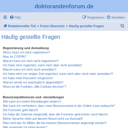
doktorandenforum.de
FAQ
Registrieren
Anmelden
S
Redaktioneller Teil
Foren-Übersicht
Häufig gestellte Fragen
u
Häufig gestellte Fragen
c
h
Registrierung und Anmeldung
Wozu muss ich mich registrieren?
e
Was ist COPPA?
Warum kann ich mich nicht registrieren?
Ich habe mich registriert, kann mich aber nicht anmelden!
Warum kann ich mich nicht anmelden?
Ich habe mich vor einiger Zeit registriert, kann mich aber nicht mehr anmelden?!
Ich habe mein Passwort vergessen!
Warum werde ich automatisch abgemeldet?
Wozu ist die Funktion „Alle Cookies löschen“?
Benutzerpräferenzen und -einstellungen
Wie kann ich meine Einstellungen ändern?
Wie kann ich verhindern, dass mein Benutzername in der Online-Liste auftaucht?
Die Forenuhr geht falsch!
Ich habe die Zeitzone eingestellt, aber die Forenuhr geht immer noch falsch!
Meine Sprache steht auf diesem Board nicht zur Auswahl!
Was sind das für Bilder, die bei meinem Benutzernamen angezeigt werden?
Wie verwende ich einen Avatar?