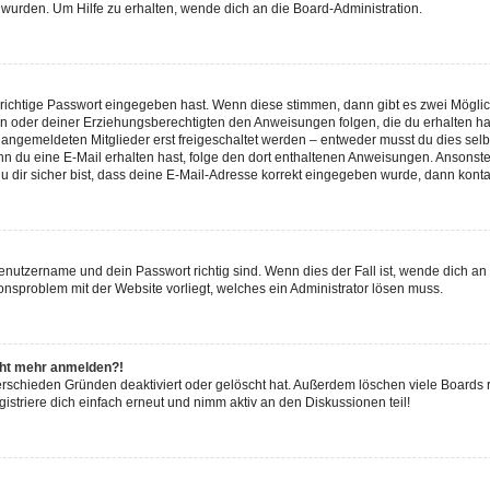
 wurden. Um Hilfe zu erhalten, wende dich an die Board-Administration.
 richtige Passwort eingegeben hast. Wenn diese stimmen, dann gibt es zwei Mögl
tern oder deiner Erziehungsberechtigten den Anweisungen folgen, die du erhalten ha
u angemeldeten Mitglieder erst freigeschaltet werden – entweder musst du dies selbs
. Wenn du eine E-Mail erhalten hast, folge den dort enthaltenen Anweisungen. Ansons
 dir sicher bist, dass deine E-Mail-Adresse korrekt eingegeben wurde, dann kontak
Benutzername und dein Passwort richtig sind. Wenn dies der Fall ist, wende dich a
ionsproblem mit der Website vorliegt, welches ein Administrator lösen muss.
icht mehr anmelden?!
erschieden Gründen deaktiviert oder gelöscht hat. Außerdem löschen viele Boards r
triere dich einfach erneut und nimm aktiv an den Diskussionen teil!