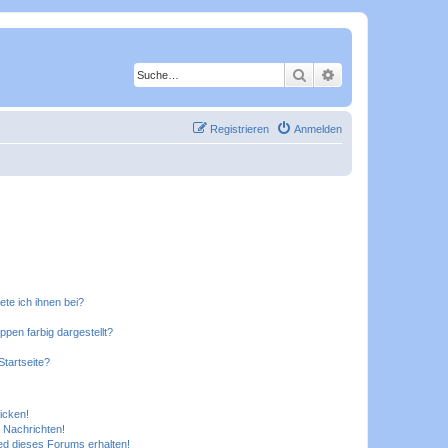
Suche
Erweiterte Suche
Registrieren
Anmelden
ete ich ihnen bei?
en farbig dargestellt?
tartseite?
icken!
 Nachrichten!
ed dieses Forums erhalten!