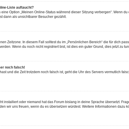
ine-Liste auftaucht?
n eine Option „Meinen Online-Status während dieser Sitzung verbergen“. Wenn du d
st dann als unsichtbarer Besucher gezählt.
en Zeitzone. In diesem Fall solltest du im „Persönlichen Bereich“ die für dich passe
den. Wenn du noch nicht registriert bist, ist dies ein guter Grund, dies jetzt zu tun
mer noch falsch!
t hast und die Zeit trotzdem noch falsch ist, geht die Uhr des Servers vermutlich fal
t installiert oder niemand hat das Forum bislang in deine Sprache übersetzt. Frag
, würden wir uns freuen, wenn du es übersetzen würdest. Weitere Informationen dazu