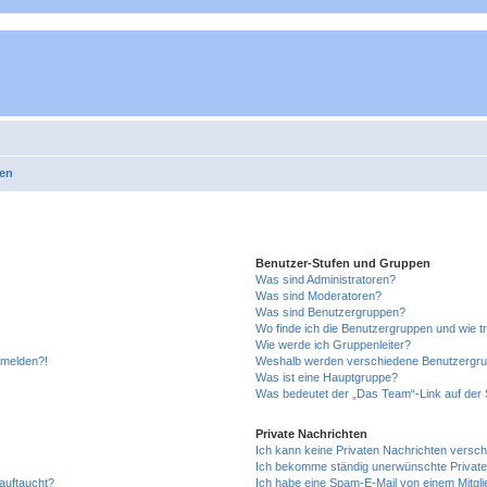
gen
Benutzer-Stufen und Gruppen
Was sind Administratoren?
Was sind Moderatoren?
Was sind Benutzergruppen?
Wo finde ich die Benutzergruppen und wie tr
Wie werde ich Gruppenleiter?
anmelden?!
Weshalb werden verschiedene Benutzergrupp
Was ist eine Hauptgruppe?
Was bedeutet der „Das Team“-Link auf der S
Private Nachrichten
Ich kann keine Privaten Nachrichten versch
Ich bekomme ständig unerwünschte Private
auftaucht?
Ich habe eine Spam-E-Mail von einem Mitgli