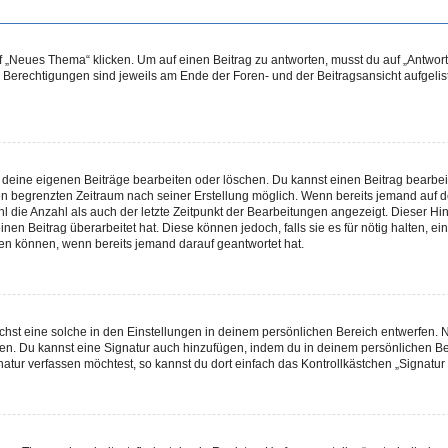
„Neues Thema“ klicken. Um auf einen Beitrag zu antworten, musst du auf „Antworte
e Berechtigungen sind jeweils am Ende der Foren- und der Beitragsansicht aufgeliste
r deine eigenen Beiträge bearbeiten oder löschen. Du kannst einen Beitrag bearbe
inen begrenzten Zeitraum nach seiner Erstellung möglich. Wenn bereits jemand auf de
 die Anzahl als auch der letzte Zeitpunkt der Bearbeitungen angezeigt. Dieser Hi
en Beitrag überarbeitet hat. Diese können jedoch, falls sie es für nötig halten, ei
hen können, wenn bereits jemand darauf geantwortet hat.
st eine solche in den Einstellungen in deinem persönlichen Bereich entwerfen. Na
eren. Du kannst eine Signatur auch hinzufügen, indem du in deinem persönlichen 
atur verfassen möchtest, so kannst du dort einfach das Kontrollkästchen „Signatu