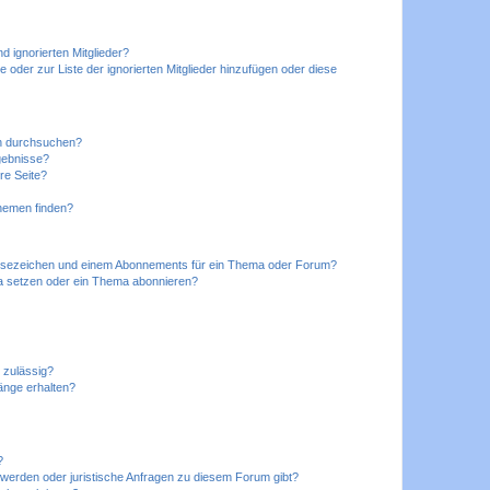
d ignorierten Mitglieder?
e oder zur Liste der ignorierten Mitglieder hinzufügen oder diese
en durchsuchen?
gebnisse?
re Seite?
hemen finden?
esezeichen und einem Abonnements für ein Thema oder Forum?
a setzen oder ein Thema abonnieren?
 zulässig?
hänge erhalten?
?
hwerden oder juristische Anfragen zu diesem Forum gibt?