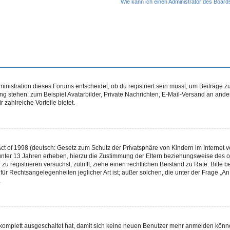
Wie kann ich einen Administrator des Board
istration dieses Forums entscheidet, ob du registriert sein musst, um Beiträge zu s
ung stehen: zum Beispiel Avatarbilder, Private Nachrichten, E-Mail-Versand an ander
 zahlreiche Vorteile bietet.
t of 1998 (deutsch: Gesetz zum Schutz der Privatsphäre von Kindern im Internet vo
unter 13 Jahren erheben, hierzu die Zustimmung der Eltern beziehungsweise des o
h zu registrieren versuchst, zutrifft, ziehe einen rechtlichen Beistand zu Rate. Bit
für Rechtsangelegenheiten jeglicher Art ist; außer solchen, die unter der Frage „
.
g komplett ausgeschaltet hat, damit sich keine neuen Benutzer mehr anmelden könn