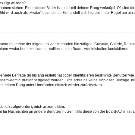
gezeigt werden?
amen stehen. Eines dieser Bilder ist meist mit deinem Rang verknüpft: Oft sind di
ld wird auch als „Avatar“ bezeichnet. Es handelt sich hierbei in der Regel um ein
 Avatar über eine der folgenden vier Methoden hinzufügen: Gravatar, Galerie, Rem
en Avatar benutzen kannst, solltest du die Board-Administration kontaktieren.
viele Beiträge du bislang erstellt hast oder identifizieren bestimmte Benutzer w
 Board-Administration festgelegt wurden. Bitte schreibe keine sinnlosen Beiträge
wird deinen Rang unter Umständen einfach wieder zurücksetzen.
rde ich aufgefordert, mich anzumelden.
ion für Nachrichten an andere Benutzer nutzen, falls diese von der Board-Administ