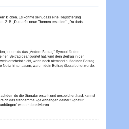
n“ klicken. Es könnte sein, dass eine Registrierung
t. Z. B. „Du darfst neue Themen erstellen“, „Du darfst
iten, indem du das „Ändere Beitrag“-Symbol für den
inen Beitrag geantwortet hat, wird dein Beitrag in der
nweis erscheint nicht, wenn noch niemand auf deinen Beitrag
ne Notiz hinterlassen, warum dein Beitrag überarbeitet wurde.
chdem du die Signatur erstellt und gespeichert hast, kannst
Bereich das standardmäßige Anhängen deiner Signatur
r anhängen“ wieder deaktivieren.