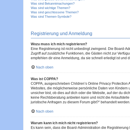
Was sind Bekanntmachungen?
Was sind wichtige Themen?
Was sind geschlossene Themen?
Was sind Themen-Symbole?
Registrierung und Anmeldung
Wozu muss ich mich registrieren?
Eine Registrierung ist nicht unbedingt zwingend. Die Board-Admin
Zugriff auf zusätzliche Funktionen, die Gästen nicht zur Verfüg
empfehlen dir eine Anmeldung, da sie schnell erledigt ist und dir
Nach oben
Was ist COPPA?
COPPA, ausgeschrieben Children’s Online Privacy Protection Ac
Websites, die möglicherweise persönliche Daten von Kindern 
unsicher bist, ob dies auf dich oder die Website, auf der du dic
keine Rechtsberatung anbieten kann und nicht die Anlaufstelle 
juristische Anfragen zu diesem Forum gibt?“ behandelt werden
Nach oben
Warum kann ich mich nicht registrieren?
Es kann sein, dass die Board-Administration die Registrierun