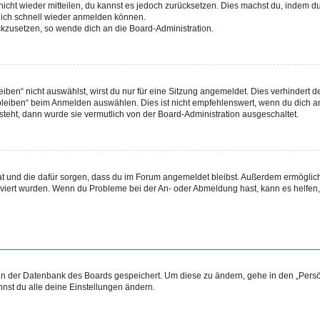
 nicht wieder mitteilen, du kannst es jedoch zurücksetzen. Dies machst du, indem 
 dich schnell wieder anmelden können.
ückzusetzen, so wende dich an die Board-Administration.
en“ nicht auswählst, wirst du nur für eine Sitzung angemeldet. Dies verhindert 
leiben“ beim Anmelden auswählen. Dies ist nicht empfehlenswert, wenn du dich an
 steht, dann wurde sie vermutlich von der Board-Administration ausgeschaltet.
 hat und die dafür sorgen, dass du im Forum angemeldet bleibst. Außerdem ermögli
tiviert wurden. Wenn du Probleme bei der An- oder Abmeldung hast, kann es helfen
n in der Datenbank des Boards gespeichert. Um diese zu ändern, gehe in den „Persö
nst du alle deine Einstellungen ändern.