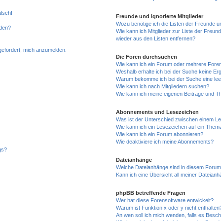
alsch!
Freunde und ignorierte Mitglieder
Wozu benötige ich die Listen der Freunde un
rden?
Wie kann ich Mitglieder zur Liste der Freund
wieder aus den Listen entfernen?
fgefordert, mich anzumelden.
Die Foren durchsuchen
Wie kann ich ein Forum oder mehrere For
Weshalb erhalte ich bei der Suche keine Er
Warum bekomme ich bei der Suche eine lee
Wie kann ich nach Mitgliedern suchen?
Wie kann ich meine eigenen Beiträge und T
Abonnements und Lesezeichen
Was ist der Unterschied zwischen einem L
Wie kann ich ein Lesezeichen auf ein Them
Wie kann ich ein Forum abonnieren?
Wie deaktiviere ich meine Abonnements?
gs?
Dateianhänge
Welche Dateianhänge sind in diesem Forum
Kann ich eine Übersicht all meiner Dateian
phpBB betreffende Fragen
Wer hat diese Forensoftware entwickelt?
Warum ist Funktion x oder y nicht enthalten
An wen soll ich mich wenden, falls es Besc