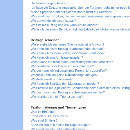
Die Forenuhr geht falsch!
Ich habe die Zeitzone eingestellt, aber die Forenuhr geht immer noch f
Meine Sprache steht auf diesem Board nicht zur Auswahl!
Was sind das für Bilder, die bei meinem Benutzernamen angezeigt we
Wie verwende ich einen Avatar?
Was ist mein Rang und wie kann ich ihn ändern?
Wenn ich bei einem Benutzer auf den E-Mail-Link klicke, werde ich au
Beiträge schreiben
Wie erstelle ich ein neues Thema oder eine Antwort?
Wie kann ich einen Beitrag bearbeiten oder löschen?
Wie kann ich meinem Beitrag eine Signatur anfügen?
Wie kann ich eine Umfrage erstellen?
Wieso kann ich nicht mehr Antwortmöglichkeiten erstellen?
Wie bearbeite oder lösche ich eine Umfrage?
Warum kann ich auf bestimmte Foren nicht zugreifen?
Weshalb kann ich keine Dateianhänge anfügen?
Weshalb wurde ich verwarnt?
Wie kann ich Beiträge den Moderatoren melden?
Was bewirkt die „Speichern“-Schaltfläche beim Schreiben eines Beitra
Warum muss mein Beitrag erst freigegeben werden?
Wie markiere ich ein Thema als neu?
Textformatierung und Thementypen
Was ist BBCode?
Kann ich HTML benutzen?
Was sind Smileys?
Kann ich Bilder in meine Beiträge einfügen?
Was sind globale Bekanntmachungen?