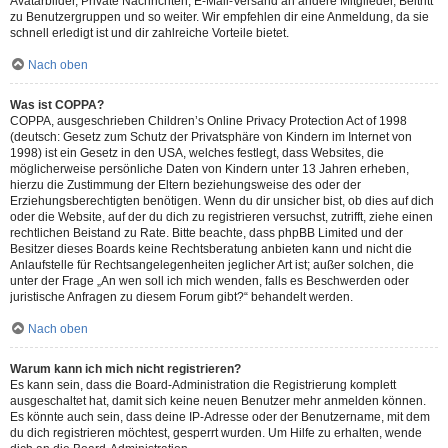
Avatarbilder, Private Nachrichten, E-Mail-Versand an andere Mitglieder, Beitritt
zu Benutzergruppen und so weiter. Wir empfehlen dir eine Anmeldung, da sie
schnell erledigt ist und dir zahlreiche Vorteile bietet.
Nach oben
Was ist COPPA?
COPPA, ausgeschrieben Children’s Online Privacy Protection Act of 1998
(deutsch: Gesetz zum Schutz der Privatsphäre von Kindern im Internet von
1998) ist ein Gesetz in den USA, welches festlegt, dass Websites, die
möglicherweise persönliche Daten von Kindern unter 13 Jahren erheben,
hierzu die Zustimmung der Eltern beziehungsweise des oder der
Erziehungsberechtigten benötigen. Wenn du dir unsicher bist, ob dies auf dich
oder die Website, auf der du dich zu registrieren versuchst, zutrifft, ziehe einen
rechtlichen Beistand zu Rate. Bitte beachte, dass phpBB Limited und der
Besitzer dieses Boards keine Rechtsberatung anbieten kann und nicht die
Anlaufstelle für Rechtsangelegenheiten jeglicher Art ist; außer solchen, die
unter der Frage „An wen soll ich mich wenden, falls es Beschwerden oder
juristische Anfragen zu diesem Forum gibt?“ behandelt werden.
Nach oben
Warum kann ich mich nicht registrieren?
Es kann sein, dass die Board-Administration die Registrierung komplett
ausgeschaltet hat, damit sich keine neuen Benutzer mehr anmelden können.
Es könnte auch sein, dass deine IP-Adresse oder der Benutzername, mit dem
du dich registrieren möchtest, gesperrt wurden. Um Hilfe zu erhalten, wende