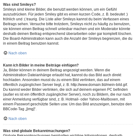
Was sind Smileys?
Smileys sind kleine Bilder, die benutzt werden können, um ein Gefühl
auszudrücken. Für jeden Smiley gibt es einen kurzen Code, z. B. bedeutet :)
fröhlich und :( traurig. Die Liste aller Smileys kannst du beim Verfassen eines
Beitrags sehen. Versuche bitte trotzdem, Smileys nicht zu häufig zu benutzen,
sie können einen Beitrag schnell unlesbar machen und ein Moderator könnte
deshalb deinen Beitrag entsprechend überarbeiten oder gar komplett löschen.
Die Board-Administration kann auch die Anzahl der Smileys begrenzen, die du
in einem Beitrag benutzen kannst.
Nach oben
Kann ich Bilder in meine Beiträge einfügen?
Ja, Bilder können in deinem Beitrag angezeigt werden. Wenn die
Administration Dateianhänge erlaubt hat, kannst du das Bild auch direkt
hochladen. Ansonsten musst du zu einem Bild verlinken, das auf einem
öffentlich zugänglichen Server liegt, z. B. http://www.domain.tld/mein-bild.gif.
Du kannst weder Bilder verlinken, die sich auf deinem eigenen PC befinden
(außer es ist ein öffentlich zugänglicher Server), noch zu Bildern, die nur nach
einer Anmeldung verfügbar sind, z. B. Hotmail- oder Yahoo-Mailboxen, mit
einem Passwort geschützte Seiten usw. Um das Bild anzuzeigen, benutze den
BBCode-Tag „[img]“.
Nach oben
Was sind globale Bekanntmachungen?
Globale Bekanntmachungen beinhalten wichtige Informationen, deshalb