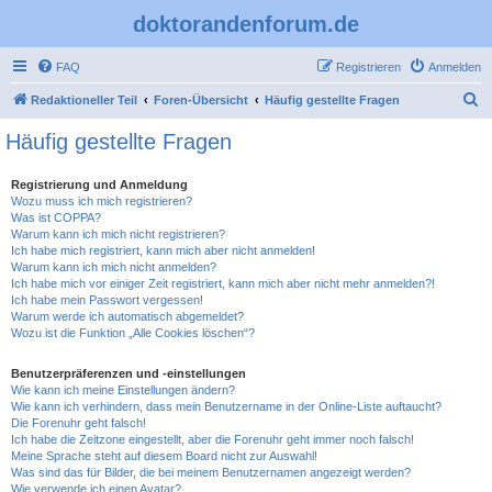
doktorandenforum.de
FAQ
Registrieren
Anmelden
S
Redaktioneller Teil
Foren-Übersicht
Häufig gestellte Fragen
u
Häufig gestellte Fragen
c
h
Registrierung und Anmeldung
Wozu muss ich mich registrieren?
e
Was ist COPPA?
Warum kann ich mich nicht registrieren?
Ich habe mich registriert, kann mich aber nicht anmelden!
Warum kann ich mich nicht anmelden?
Ich habe mich vor einiger Zeit registriert, kann mich aber nicht mehr anmelden?!
Ich habe mein Passwort vergessen!
Warum werde ich automatisch abgemeldet?
Wozu ist die Funktion „Alle Cookies löschen“?
Benutzerpräferenzen und -einstellungen
Wie kann ich meine Einstellungen ändern?
Wie kann ich verhindern, dass mein Benutzername in der Online-Liste auftaucht?
Die Forenuhr geht falsch!
Ich habe die Zeitzone eingestellt, aber die Forenuhr geht immer noch falsch!
Meine Sprache steht auf diesem Board nicht zur Auswahl!
Was sind das für Bilder, die bei meinem Benutzernamen angezeigt werden?
Wie verwende ich einen Avatar?