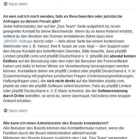
Nach oben
An wen soll ich mich wenden, falls es Beschwerden oder juristische
Anfragen zu diesem Forum gibt?
Jeder Administrator, der auf der „Das Team“-Seite aufgeführt ist, ist ein
geeigneter Kontakt für deine Beschwerde. Wenn du so keine Antwort erhältst,
solltest du den Besitzer der Domain kontaktieren (führe dazu eine
„WHOIS“-Abfrage
durch) oder — falls diese Seite bei einem kostenlosen
Webhoster wie z. B. Yahoo!, free.fr, funpic.de usw. liegt — den Support oder
den Abuse-Kontakt des betreffenden Dienstes. Bitte beachte, dass phpBB
Limited (phpBB.com) und phpBB Deutschland e. V. (phpBB.de)
absolut keinen
Einfluss
auf die Benutzung oder den oder die Benutzer der Forensoftware
haben und dafür in keiner Weise zur Verantwortung herangezogen werden
können. Kontaktiere daher nie phpBB Limited oder phpBB Deutschland e. V. in
Zusammenhang mit jeglichen juristischen Fragen (Unterlassungserklärungen,
Haftungsfragen usw.), die
sich nicht direkt
auf die Websiten phpbb.com,
phpbb.de oder die phpBB-Software selbst beziehen. Falls du phpBB Limited
oder phpBB Deutschland e. V. E-Mails schreibst, die die
Softwarenutzung
durch Dritte
betreffen, so wirst du, wenn überhaupt, höchstens eine knappe
Antwort erhalten.
Nach oben
Wie kann ich einen Administrator des Boards kontaktieren?
Alle Benutzer des Boards können das Kontaktformular nutzen, wenn die
Funktion durch die Board-Administration aktiviert wurde.
Mitglieder des Boards können zusätzlich den Link „Das Team“ verwenden.