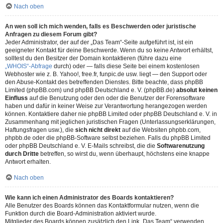
Nach oben
An wen soll ich mich wenden, falls es Beschwerden oder juristische
Anfragen zu diesem Forum gibt?
Jeder Administrator, der auf der „Das Team“-Seite aufgeführt ist, ist ein
geeigneter Kontakt für deine Beschwerde. Wenn du so keine Antwort erhältst,
solltest du den Besitzer der Domain kontaktieren (führe dazu eine
„WHOIS“-Abfrage
durch) oder — falls diese Seite bei einem kostenlosen
Webhoster wie z. B. Yahoo!, free.fr, funpic.de usw. liegt — den Support oder
den Abuse-Kontakt des betreffenden Dienstes. Bitte beachte, dass phpBB
Limited (phpBB.com) und phpBB Deutschland e. V. (phpBB.de)
absolut keinen
Einfluss
auf die Benutzung oder den oder die Benutzer der Forensoftware
haben und dafür in keiner Weise zur Verantwortung herangezogen werden
können. Kontaktiere daher nie phpBB Limited oder phpBB Deutschland e. V. in
Zusammenhang mit jeglichen juristischen Fragen (Unterlassungserklärungen,
Haftungsfragen usw.), die
sich nicht direkt
auf die Websiten phpbb.com,
phpbb.de oder die phpBB-Software selbst beziehen. Falls du phpBB Limited
oder phpBB Deutschland e. V. E-Mails schreibst, die die
Softwarenutzung
durch Dritte
betreffen, so wirst du, wenn überhaupt, höchstens eine knappe
Antwort erhalten.
Nach oben
Wie kann ich einen Administrator des Boards kontaktieren?
Alle Benutzer des Boards können das Kontaktformular nutzen, wenn die
Funktion durch die Board-Administration aktiviert wurde.
Mitglieder des Boards können zusätzlich den Link „Das Team“ verwenden.