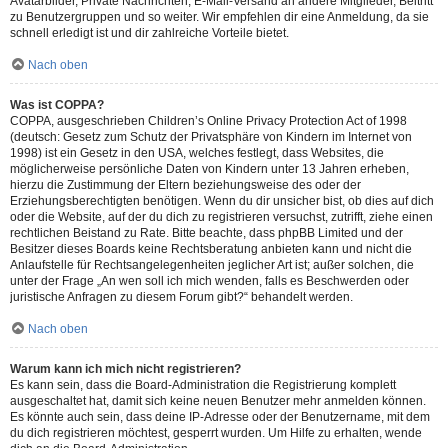
Avatarbilder, Private Nachrichten, E-Mail-Versand an andere Mitglieder, Beitritt
zu Benutzergruppen und so weiter. Wir empfehlen dir eine Anmeldung, da sie
schnell erledigt ist und dir zahlreiche Vorteile bietet.
Nach oben
Was ist COPPA?
COPPA, ausgeschrieben Children’s Online Privacy Protection Act of 1998
(deutsch: Gesetz zum Schutz der Privatsphäre von Kindern im Internet von
1998) ist ein Gesetz in den USA, welches festlegt, dass Websites, die
möglicherweise persönliche Daten von Kindern unter 13 Jahren erheben,
hierzu die Zustimmung der Eltern beziehungsweise des oder der
Erziehungsberechtigten benötigen. Wenn du dir unsicher bist, ob dies auf dich
oder die Website, auf der du dich zu registrieren versuchst, zutrifft, ziehe einen
rechtlichen Beistand zu Rate. Bitte beachte, dass phpBB Limited und der
Besitzer dieses Boards keine Rechtsberatung anbieten kann und nicht die
Anlaufstelle für Rechtsangelegenheiten jeglicher Art ist; außer solchen, die
unter der Frage „An wen soll ich mich wenden, falls es Beschwerden oder
juristische Anfragen zu diesem Forum gibt?“ behandelt werden.
Nach oben
Warum kann ich mich nicht registrieren?
Es kann sein, dass die Board-Administration die Registrierung komplett
ausgeschaltet hat, damit sich keine neuen Benutzer mehr anmelden können.
Es könnte auch sein, dass deine IP-Adresse oder der Benutzername, mit dem
du dich registrieren möchtest, gesperrt wurden. Um Hilfe zu erhalten, wende