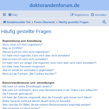
doktorandenforum.de
FAQ
Registrieren
Anmelden
S
Redaktioneller Teil
Foren-Übersicht
Häufig gestellte Fragen
u
Häufig gestellte Fragen
c
h
Registrierung und Anmeldung
Wozu muss ich mich registrieren?
e
Was ist COPPA?
Warum kann ich mich nicht registrieren?
Ich habe mich registriert, kann mich aber nicht anmelden!
Warum kann ich mich nicht anmelden?
Ich habe mich vor einiger Zeit registriert, kann mich aber nicht mehr anmelden?!
Ich habe mein Passwort vergessen!
Warum werde ich automatisch abgemeldet?
Wozu ist die Funktion „Alle Cookies löschen“?
Benutzerpräferenzen und -einstellungen
Wie kann ich meine Einstellungen ändern?
Wie kann ich verhindern, dass mein Benutzername in der Online-Liste auftaucht?
Die Forenuhr geht falsch!
Ich habe die Zeitzone eingestellt, aber die Forenuhr geht immer noch falsch!
Meine Sprache steht auf diesem Board nicht zur Auswahl!
Was sind das für Bilder, die bei meinem Benutzernamen angezeigt werden?
Wie verwende ich einen Avatar?