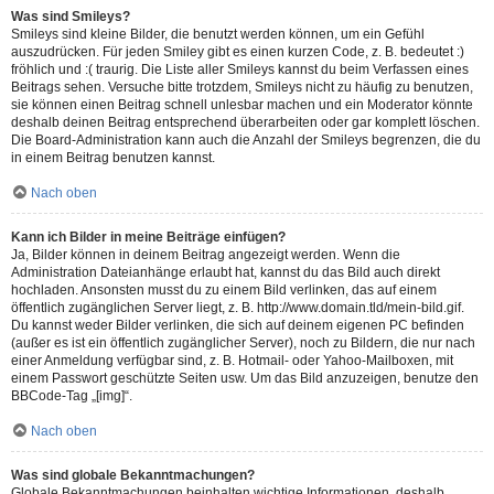
Was sind Smileys?
Smileys sind kleine Bilder, die benutzt werden können, um ein Gefühl
auszudrücken. Für jeden Smiley gibt es einen kurzen Code, z. B. bedeutet :)
fröhlich und :( traurig. Die Liste aller Smileys kannst du beim Verfassen eines
Beitrags sehen. Versuche bitte trotzdem, Smileys nicht zu häufig zu benutzen,
sie können einen Beitrag schnell unlesbar machen und ein Moderator könnte
deshalb deinen Beitrag entsprechend überarbeiten oder gar komplett löschen.
Die Board-Administration kann auch die Anzahl der Smileys begrenzen, die du
in einem Beitrag benutzen kannst.
Nach oben
Kann ich Bilder in meine Beiträge einfügen?
Ja, Bilder können in deinem Beitrag angezeigt werden. Wenn die
Administration Dateianhänge erlaubt hat, kannst du das Bild auch direkt
hochladen. Ansonsten musst du zu einem Bild verlinken, das auf einem
öffentlich zugänglichen Server liegt, z. B. http://www.domain.tld/mein-bild.gif.
Du kannst weder Bilder verlinken, die sich auf deinem eigenen PC befinden
(außer es ist ein öffentlich zugänglicher Server), noch zu Bildern, die nur nach
einer Anmeldung verfügbar sind, z. B. Hotmail- oder Yahoo-Mailboxen, mit
einem Passwort geschützte Seiten usw. Um das Bild anzuzeigen, benutze den
BBCode-Tag „[img]“.
Nach oben
Was sind globale Bekanntmachungen?
Globale Bekanntmachungen beinhalten wichtige Informationen, deshalb