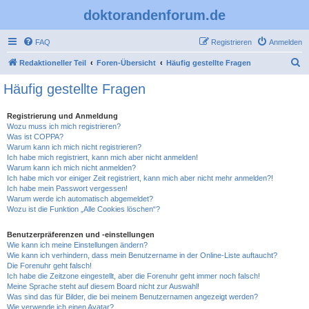
doktorandenforum.de
FAQ
Registrieren
Anmelden
S
Redaktioneller Teil
Foren-Übersicht
Häufig gestellte Fragen
u
Häufig gestellte Fragen
c
h
Registrierung und Anmeldung
Wozu muss ich mich registrieren?
e
Was ist COPPA?
Warum kann ich mich nicht registrieren?
Ich habe mich registriert, kann mich aber nicht anmelden!
Warum kann ich mich nicht anmelden?
Ich habe mich vor einiger Zeit registriert, kann mich aber nicht mehr anmelden?!
Ich habe mein Passwort vergessen!
Warum werde ich automatisch abgemeldet?
Wozu ist die Funktion „Alle Cookies löschen“?
Benutzerpräferenzen und -einstellungen
Wie kann ich meine Einstellungen ändern?
Wie kann ich verhindern, dass mein Benutzername in der Online-Liste auftaucht?
Die Forenuhr geht falsch!
Ich habe die Zeitzone eingestellt, aber die Forenuhr geht immer noch falsch!
Meine Sprache steht auf diesem Board nicht zur Auswahl!
Was sind das für Bilder, die bei meinem Benutzernamen angezeigt werden?
Wie verwende ich einen Avatar?