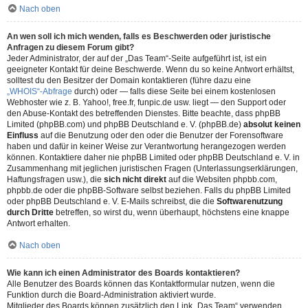
Nach oben
An wen soll ich mich wenden, falls es Beschwerden oder juristische
Anfragen zu diesem Forum gibt?
Jeder Administrator, der auf der „Das Team“-Seite aufgeführt ist, ist ein
geeigneter Kontakt für deine Beschwerde. Wenn du so keine Antwort erhältst,
solltest du den Besitzer der Domain kontaktieren (führe dazu eine
„WHOIS“-Abfrage
durch) oder — falls diese Seite bei einem kostenlosen
Webhoster wie z. B. Yahoo!, free.fr, funpic.de usw. liegt — den Support oder
den Abuse-Kontakt des betreffenden Dienstes. Bitte beachte, dass phpBB
Limited (phpBB.com) und phpBB Deutschland e. V. (phpBB.de)
absolut keinen
Einfluss
auf die Benutzung oder den oder die Benutzer der Forensoftware
haben und dafür in keiner Weise zur Verantwortung herangezogen werden
können. Kontaktiere daher nie phpBB Limited oder phpBB Deutschland e. V. in
Zusammenhang mit jeglichen juristischen Fragen (Unterlassungserklärungen,
Haftungsfragen usw.), die
sich nicht direkt
auf die Websiten phpbb.com,
phpbb.de oder die phpBB-Software selbst beziehen. Falls du phpBB Limited
oder phpBB Deutschland e. V. E-Mails schreibst, die die
Softwarenutzung
durch Dritte
betreffen, so wirst du, wenn überhaupt, höchstens eine knappe
Antwort erhalten.
Nach oben
Wie kann ich einen Administrator des Boards kontaktieren?
Alle Benutzer des Boards können das Kontaktformular nutzen, wenn die
Funktion durch die Board-Administration aktiviert wurde.
Mitglieder des Boards können zusätzlich den Link „Das Team“ verwenden.