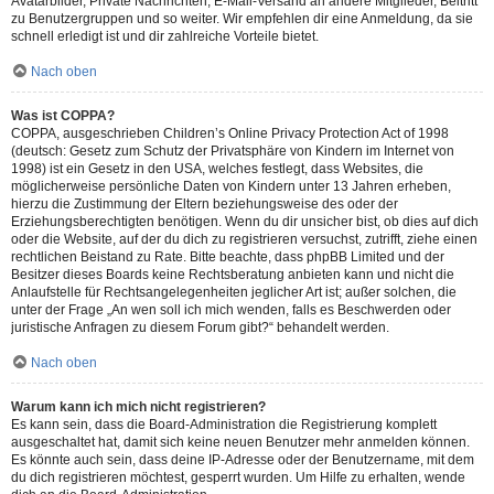
Avatarbilder, Private Nachrichten, E-Mail-Versand an andere Mitglieder, Beitritt
zu Benutzergruppen und so weiter. Wir empfehlen dir eine Anmeldung, da sie
schnell erledigt ist und dir zahlreiche Vorteile bietet.
Nach oben
Was ist COPPA?
COPPA, ausgeschrieben Children’s Online Privacy Protection Act of 1998
(deutsch: Gesetz zum Schutz der Privatsphäre von Kindern im Internet von
1998) ist ein Gesetz in den USA, welches festlegt, dass Websites, die
möglicherweise persönliche Daten von Kindern unter 13 Jahren erheben,
hierzu die Zustimmung der Eltern beziehungsweise des oder der
Erziehungsberechtigten benötigen. Wenn du dir unsicher bist, ob dies auf dich
oder die Website, auf der du dich zu registrieren versuchst, zutrifft, ziehe einen
rechtlichen Beistand zu Rate. Bitte beachte, dass phpBB Limited und der
Besitzer dieses Boards keine Rechtsberatung anbieten kann und nicht die
Anlaufstelle für Rechtsangelegenheiten jeglicher Art ist; außer solchen, die
unter der Frage „An wen soll ich mich wenden, falls es Beschwerden oder
juristische Anfragen zu diesem Forum gibt?“ behandelt werden.
Nach oben
Warum kann ich mich nicht registrieren?
Es kann sein, dass die Board-Administration die Registrierung komplett
ausgeschaltet hat, damit sich keine neuen Benutzer mehr anmelden können.
Es könnte auch sein, dass deine IP-Adresse oder der Benutzername, mit dem
du dich registrieren möchtest, gesperrt wurden. Um Hilfe zu erhalten, wende