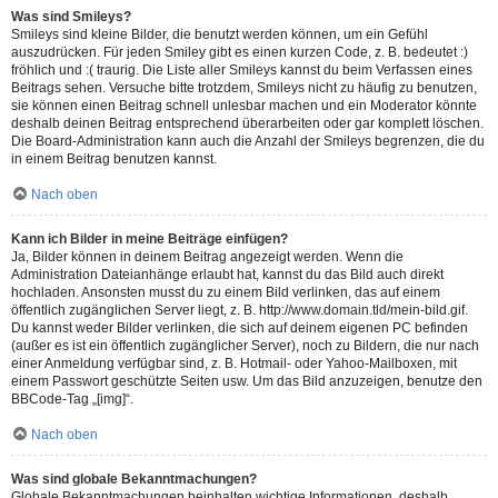
Was sind Smileys?
Smileys sind kleine Bilder, die benutzt werden können, um ein Gefühl
auszudrücken. Für jeden Smiley gibt es einen kurzen Code, z. B. bedeutet :)
fröhlich und :( traurig. Die Liste aller Smileys kannst du beim Verfassen eines
Beitrags sehen. Versuche bitte trotzdem, Smileys nicht zu häufig zu benutzen,
sie können einen Beitrag schnell unlesbar machen und ein Moderator könnte
deshalb deinen Beitrag entsprechend überarbeiten oder gar komplett löschen.
Die Board-Administration kann auch die Anzahl der Smileys begrenzen, die du
in einem Beitrag benutzen kannst.
Nach oben
Kann ich Bilder in meine Beiträge einfügen?
Ja, Bilder können in deinem Beitrag angezeigt werden. Wenn die
Administration Dateianhänge erlaubt hat, kannst du das Bild auch direkt
hochladen. Ansonsten musst du zu einem Bild verlinken, das auf einem
öffentlich zugänglichen Server liegt, z. B. http://www.domain.tld/mein-bild.gif.
Du kannst weder Bilder verlinken, die sich auf deinem eigenen PC befinden
(außer es ist ein öffentlich zugänglicher Server), noch zu Bildern, die nur nach
einer Anmeldung verfügbar sind, z. B. Hotmail- oder Yahoo-Mailboxen, mit
einem Passwort geschützte Seiten usw. Um das Bild anzuzeigen, benutze den
BBCode-Tag „[img]“.
Nach oben
Was sind globale Bekanntmachungen?
Globale Bekanntmachungen beinhalten wichtige Informationen, deshalb