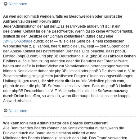
Nach oben
An wen soll ich mich wenden, falls es Beschwerden oder juristische
Anfragen zu diesem Forum gibt?
Jeder Administrator, der auf der „Das Team“-Seite aufgeführt ist, ist ein
geeigneter Kontakt für deine Beschwerde. Wenn du so keine Antwort erhältst,
solltest du den Besitzer der Domain kontaktieren (führe dazu eine
„WHOIS“-Abfrage
durch) oder — falls diese Seite bei einem kostenlosen
Webhoster wie z. B. Yahoo!, free.fr, funpic.de usw. liegt — den Support oder
den Abuse-Kontakt des betreffenden Dienstes. Bitte beachte, dass phpBB
Limited (phpBB.com) und phpBB Deutschland e. V. (phpBB.de)
absolut keinen
Einfluss
auf die Benutzung oder den oder die Benutzer der Forensoftware
haben und dafür in keiner Weise zur Verantwortung herangezogen werden
können. Kontaktiere daher nie phpBB Limited oder phpBB Deutschland e. V. in
Zusammenhang mit jeglichen juristischen Fragen (Unterlassungserklärungen,
Haftungsfragen usw.), die
sich nicht direkt
auf die Websiten phpbb.com,
phpbb.de oder die phpBB-Software selbst beziehen. Falls du phpBB Limited
oder phpBB Deutschland e. V. E-Mails schreibst, die die
Softwarenutzung
durch Dritte
betreffen, so wirst du, wenn überhaupt, höchstens eine knappe
Antwort erhalten.
Nach oben
Wie kann ich einen Administrator des Boards kontaktieren?
Alle Benutzer des Boards können das Kontaktformular nutzen, wenn die
Funktion durch die Board-Administration aktiviert wurde.
Mitglieder des Boards können zusätzlich den Link „Das Team“ verwenden.