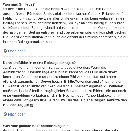
Was sind Smileys?
Smileys sind kleine Bilder, die benutzt werden können, um ein Gefühl
auszudrücken. Für jeden Smiley gibt es einen kurzen Code, z. B. bedeutet :)
fröhlich und :( traurig. Die Liste aller Smileys kannst du beim Verfassen eines
Beitrags sehen. Versuche bitte trotzdem, Smileys nicht zu häufig zu benutzen,
sie können einen Beitrag schnell unlesbar machen und ein Moderator könnte
deshalb deinen Beitrag entsprechend überarbeiten oder gar komplett löschen.
Die Board-Administration kann auch die Anzahl der Smileys begrenzen, die du
in einem Beitrag benutzen kannst.
Nach oben
Kann ich Bilder in meine Beiträge einfügen?
Ja, Bilder können in deinem Beitrag angezeigt werden. Wenn die
Administration Dateianhänge erlaubt hat, kannst du das Bild auch direkt
hochladen. Ansonsten musst du zu einem Bild verlinken, das auf einem
öffentlich zugänglichen Server liegt, z. B. http://www.domain.tld/mein-bild.gif.
Du kannst weder Bilder verlinken, die sich auf deinem eigenen PC befinden
(außer es ist ein öffentlich zugänglicher Server), noch zu Bildern, die nur nach
einer Anmeldung verfügbar sind, z. B. Hotmail- oder Yahoo-Mailboxen, mit
einem Passwort geschützte Seiten usw. Um das Bild anzuzeigen, benutze den
BBCode-Tag „[img]“.
Nach oben
Was sind globale Bekanntmachungen?
Globale Bekanntmachungen beinhalten wichtige Informationen, deshalb