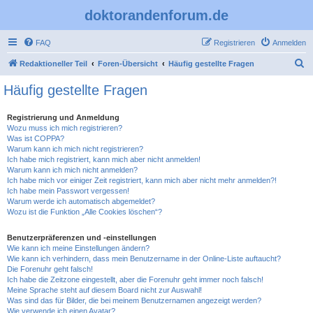
doktorandenforum.de
FAQ
Registrieren
Anmelden
S
Redaktioneller Teil
Foren-Übersicht
Häufig gestellte Fragen
u
Häufig gestellte Fragen
c
h
Registrierung und Anmeldung
Wozu muss ich mich registrieren?
e
Was ist COPPA?
Warum kann ich mich nicht registrieren?
Ich habe mich registriert, kann mich aber nicht anmelden!
Warum kann ich mich nicht anmelden?
Ich habe mich vor einiger Zeit registriert, kann mich aber nicht mehr anmelden?!
Ich habe mein Passwort vergessen!
Warum werde ich automatisch abgemeldet?
Wozu ist die Funktion „Alle Cookies löschen“?
Benutzerpräferenzen und -einstellungen
Wie kann ich meine Einstellungen ändern?
Wie kann ich verhindern, dass mein Benutzername in der Online-Liste auftaucht?
Die Forenuhr geht falsch!
Ich habe die Zeitzone eingestellt, aber die Forenuhr geht immer noch falsch!
Meine Sprache steht auf diesem Board nicht zur Auswahl!
Was sind das für Bilder, die bei meinem Benutzernamen angezeigt werden?
Wie verwende ich einen Avatar?