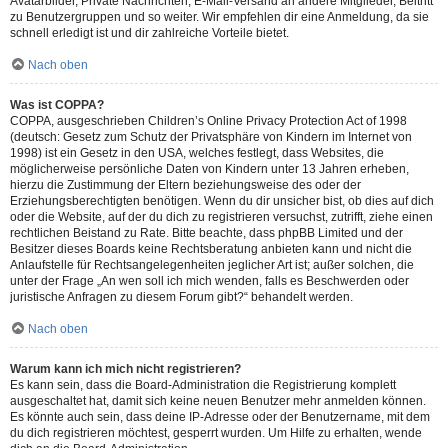
Avatarbilder, Private Nachrichten, E-Mail-Versand an andere Mitglieder, Beitritt
zu Benutzergruppen und so weiter. Wir empfehlen dir eine Anmeldung, da sie
schnell erledigt ist und dir zahlreiche Vorteile bietet.
Nach oben
Was ist COPPA?
COPPA, ausgeschrieben Children’s Online Privacy Protection Act of 1998
(deutsch: Gesetz zum Schutz der Privatsphäre von Kindern im Internet von
1998) ist ein Gesetz in den USA, welches festlegt, dass Websites, die
möglicherweise persönliche Daten von Kindern unter 13 Jahren erheben,
hierzu die Zustimmung der Eltern beziehungsweise des oder der
Erziehungsberechtigten benötigen. Wenn du dir unsicher bist, ob dies auf dich
oder die Website, auf der du dich zu registrieren versuchst, zutrifft, ziehe einen
rechtlichen Beistand zu Rate. Bitte beachte, dass phpBB Limited und der
Besitzer dieses Boards keine Rechtsberatung anbieten kann und nicht die
Anlaufstelle für Rechtsangelegenheiten jeglicher Art ist; außer solchen, die
unter der Frage „An wen soll ich mich wenden, falls es Beschwerden oder
juristische Anfragen zu diesem Forum gibt?“ behandelt werden.
Nach oben
Warum kann ich mich nicht registrieren?
Es kann sein, dass die Board-Administration die Registrierung komplett
ausgeschaltet hat, damit sich keine neuen Benutzer mehr anmelden können.
Es könnte auch sein, dass deine IP-Adresse oder der Benutzername, mit dem
du dich registrieren möchtest, gesperrt wurden. Um Hilfe zu erhalten, wende