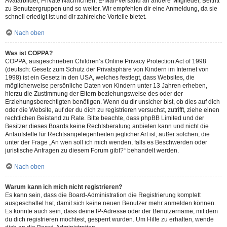
Avatarbilder, Private Nachrichten, E-Mail-Versand an andere Mitglieder, Beitritt
zu Benutzergruppen und so weiter. Wir empfehlen dir eine Anmeldung, da sie
schnell erledigt ist und dir zahlreiche Vorteile bietet.
Nach oben
Was ist COPPA?
COPPA, ausgeschrieben Children’s Online Privacy Protection Act of 1998
(deutsch: Gesetz zum Schutz der Privatsphäre von Kindern im Internet von
1998) ist ein Gesetz in den USA, welches festlegt, dass Websites, die
möglicherweise persönliche Daten von Kindern unter 13 Jahren erheben,
hierzu die Zustimmung der Eltern beziehungsweise des oder der
Erziehungsberechtigten benötigen. Wenn du dir unsicher bist, ob dies auf dich
oder die Website, auf der du dich zu registrieren versuchst, zutrifft, ziehe einen
rechtlichen Beistand zu Rate. Bitte beachte, dass phpBB Limited und der
Besitzer dieses Boards keine Rechtsberatung anbieten kann und nicht die
Anlaufstelle für Rechtsangelegenheiten jeglicher Art ist; außer solchen, die
unter der Frage „An wen soll ich mich wenden, falls es Beschwerden oder
juristische Anfragen zu diesem Forum gibt?“ behandelt werden.
Nach oben
Warum kann ich mich nicht registrieren?
Es kann sein, dass die Board-Administration die Registrierung komplett
ausgeschaltet hat, damit sich keine neuen Benutzer mehr anmelden können.
Es könnte auch sein, dass deine IP-Adresse oder der Benutzername, mit dem
du dich registrieren möchtest, gesperrt wurden. Um Hilfe zu erhalten, wende