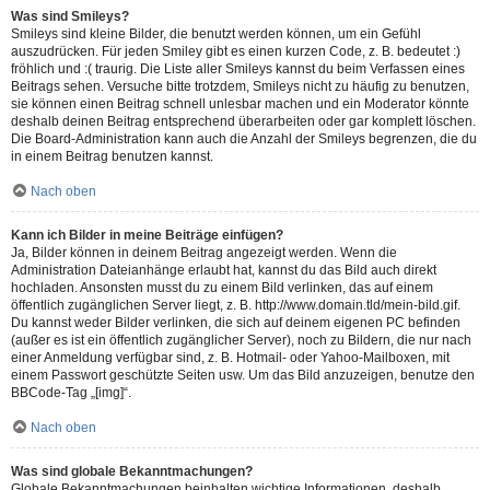
Was sind Smileys?
Smileys sind kleine Bilder, die benutzt werden können, um ein Gefühl
auszudrücken. Für jeden Smiley gibt es einen kurzen Code, z. B. bedeutet :)
fröhlich und :( traurig. Die Liste aller Smileys kannst du beim Verfassen eines
Beitrags sehen. Versuche bitte trotzdem, Smileys nicht zu häufig zu benutzen,
sie können einen Beitrag schnell unlesbar machen und ein Moderator könnte
deshalb deinen Beitrag entsprechend überarbeiten oder gar komplett löschen.
Die Board-Administration kann auch die Anzahl der Smileys begrenzen, die du
in einem Beitrag benutzen kannst.
Nach oben
Kann ich Bilder in meine Beiträge einfügen?
Ja, Bilder können in deinem Beitrag angezeigt werden. Wenn die
Administration Dateianhänge erlaubt hat, kannst du das Bild auch direkt
hochladen. Ansonsten musst du zu einem Bild verlinken, das auf einem
öffentlich zugänglichen Server liegt, z. B. http://www.domain.tld/mein-bild.gif.
Du kannst weder Bilder verlinken, die sich auf deinem eigenen PC befinden
(außer es ist ein öffentlich zugänglicher Server), noch zu Bildern, die nur nach
einer Anmeldung verfügbar sind, z. B. Hotmail- oder Yahoo-Mailboxen, mit
einem Passwort geschützte Seiten usw. Um das Bild anzuzeigen, benutze den
BBCode-Tag „[img]“.
Nach oben
Was sind globale Bekanntmachungen?
Globale Bekanntmachungen beinhalten wichtige Informationen, deshalb