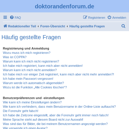
doktorandenforum.de
FAQ
Registrieren
Anmelden
S
Redaktioneller Teil
Foren-Übersicht
Häufig gestellte Fragen
u
Häufig gestellte Fragen
c
h
Registrierung und Anmeldung
Wozu muss ich mich registrieren?
e
Was ist COPPA?
Warum kann ich mich nicht registrieren?
Ich habe mich registriert, kann mich aber nicht anmelden!
Warum kann ich mich nicht anmelden?
Ich habe mich vor einiger Zeit registriert, kann mich aber nicht mehr anmelden?!
Ich habe mein Passwort vergessen!
Warum werde ich automatisch abgemeldet?
Wozu ist die Funktion „Alle Cookies löschen“?
Benutzerpräferenzen und -einstellungen
Wie kann ich meine Einstellungen ändern?
Wie kann ich verhindern, dass mein Benutzername in der Online-Liste auftaucht?
Die Forenuhr geht falsch!
Ich habe die Zeitzone eingestellt, aber die Forenuhr geht immer noch falsch!
Meine Sprache steht auf diesem Board nicht zur Auswahl!
Was sind das für Bilder, die bei meinem Benutzernamen angezeigt werden?
Wie verwende ich einen Avatar?