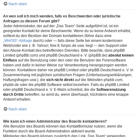
Nach oben
An wen soll ich mich wenden, falls es Beschwerden oder juristische
Anfragen zu diesem Forum gibt?
Jeder Administrator, der auf der „Das Team“-Seite aufgeführt ist, ist ein
geeigneter Kontakt für deine Beschwerde. Wenn du so keine Antwort erhältst,
solltest du den Besitzer der Domain kontaktieren (führe dazu eine
„WHOIS“-Abfrage
durch) oder — falls diese Seite bei einem kostenlosen
Webhoster wie z. B. Yahoo!, free.fr, funpic.de usw. liegt — den Support oder
den Abuse-Kontakt des betreffenden Dienstes. Bitte beachte, dass phpBB
Limited (phpBB.com) und phpBB Deutschland e. V. (phpBB.de)
absolut keinen
Einfluss
auf die Benutzung oder den oder die Benutzer der Forensoftware
haben und dafür in keiner Weise zur Verantwortung herangezogen werden
können. Kontaktiere daher nie phpBB Limited oder phpBB Deutschland e. V. in
Zusammenhang mit jeglichen juristischen Fragen (Unterlassungserklärungen,
Haftungsfragen usw.), die
sich nicht direkt
auf die Websiten phpbb.com,
phpbb.de oder die phpBB-Software selbst beziehen. Falls du phpBB Limited
oder phpBB Deutschland e. V. E-Mails schreibst, die die
Softwarenutzung
durch Dritte
betreffen, so wirst du, wenn überhaupt, höchstens eine knappe
Antwort erhalten.
Nach oben
Wie kann ich einen Administrator des Boards kontaktieren?
Alle Benutzer des Boards können das Kontaktformular nutzen, wenn die
Funktion durch die Board-Administration aktiviert wurde.
Mitglieder des Boards können zusätzlich den Link „Das Team“ verwenden.